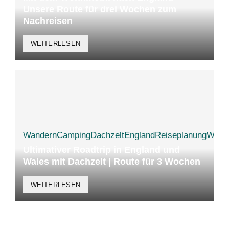
Unsere Route für drei Wochen zum
Nachreisen
WEITERLESEN
Wandern
Camping
Dachzelt
England
Reiseplanung
Wale
Ultimativer Roadtrip in England und
Wales mit Dachzelt | Route für 3 Wochen
WEITERLESEN