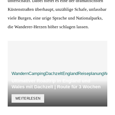
unterschätzt. Dabei bietet es eine der dramatischsten
Küstenstraßen überhaupt, unzählige Schafe, unfassbar
viele Burgen, eine urige Sprache und Nationalparks,
die Wanderer-Herzen höher schlagen lassen.
Wandern
Camping
Dachzelt
England
Reiseplanung
Wale
Ultimativer Roadtrip in England und
Wales mit Dachzelt | Route für 3 Wochen
WEITERLESEN