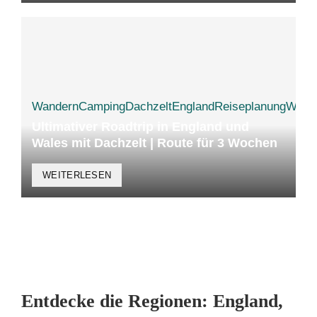
Wandern
Camping
Dachzelt
England
Reiseplanung
Wale
Ultimativer Roadtrip in England und
Wales mit Dachzelt | Route für 3 Wochen
WEITERLESEN
Entdecke die Regionen: England,