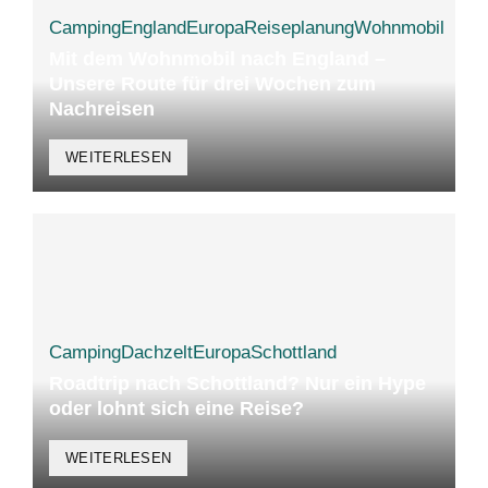
Camping
England
Europa
Reiseplanung
Wohnmobil
Mit dem Wohnmobil nach England –
Unsere Route für drei Wochen zum
Nachreisen
WEITERLESEN
Camping
Dachzelt
Europa
Schottland
Roadtrip nach Schottland? Nur ein Hype
oder lohnt sich eine Reise?
WEITERLESEN