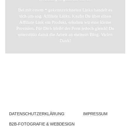
Bei mit einem * gekennzeichneten Links handelt es
sich um sog. Affiliate Links. Kaufst Du über einen
Affiliate Link ein Produkt, erhalten wir eine kleine
Provision. Für Dich bleibt der Preis jedoch gleich! Du
unterstützt damit die Arbeit an meinem Blog. Vielen
Dank!
DATENSCHUTZERKLÄRUNG
IMPRESSUM
B2B-FOTOGRAFIE & WEBDESIGN