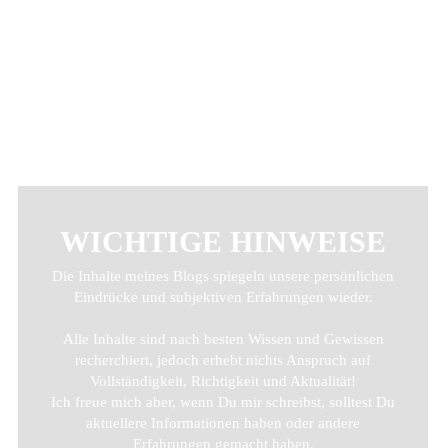
HOME
WICHTIGE HINWEISE
Die Inhalte meines Blogs spiegeln unsere persönlichen
Eindrücke und subjektiven Erfahrungen wieder.
Alle Inhalte sind nach besten Wissen und Gewissen
recherchiert, jedoch erhebt nichts Anspruch auf
Vollständigkeit, Richtigkeit und Aktualität!
Ich freue mich aber, wenn Du mir schreibst, solltest Du
aktuellere Informationen haben oder andere
Erfahrungen gemacht haben.