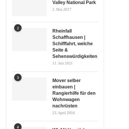
Valley National Park
2. Mai 2017
2
Rheinfall
Schaffhausen |
Schifffahrt, welche
Seite &
Sehenswürdigkeiten
11. Juli 2021
3
Mover selber
einbauen |
Rangierhilfe für den
Wohnwagen
nachrüsten
23. April 2016
4