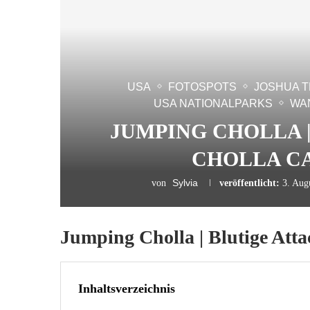
USA
FOTOSPOTS
JOSHUA T
USA NATIONALPARKS
WA
JUMPING CHOLLA 
CHOLLA C
Sylvia
von
veröffentlicht:
3. Aug
Jumping Cholla | Blutige Att
Inhaltsverzeichnis