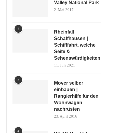
Valley National Park
2. Mai 2017
2
Rheinfall
Schaffhausen |
Schifffahrt, welche
Seite &
Sehenswürdigkeiten
11. Juli 2021
3
Mover selber
einbauen |
Rangierhilfe für den
Wohnwagen
nachrüsten
23. April 2016
4